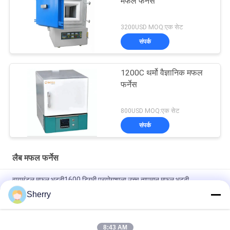
मफल फर्नेस
3200USD MOQ:एक सेट
संपर्क
1200C थर्मो वैज्ञानिक मफल
फर्नेस
800USD MOQ:एक सेट
संपर्क
लैब मफल फर्नेस
वायुमंडल मफल भट्ठी1600 डिग्री प्रयोगशाला उच्च तापमान मफल भट्ठी
Sherry
प्रोग्राम करने योग्य एलसीडी टच स्क्रीन उच्च सटीक 1000 डिग्री उच्च तापमान
कक्ष मफल भट्ठी
8:43 AM