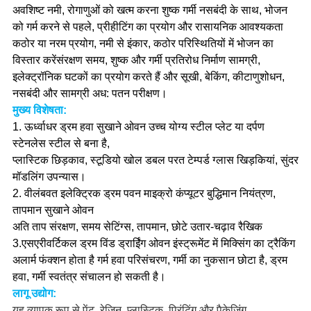
अवशिष्ट नमी, रोगाणुओं को खत्म करना
शुष्क गर्मी नसबंदी के साथ, भोजन
को गर्म करने से पहले, प्रीहीटिंग का प्रयोग और रासायनिक आवश्यकता
कठोर या नरम प्रयोग, नमी से इंकार, कठोर परिस्थितियों में भोजन का
विस्तार करें
संरक्षण समय, शुष्क और गर्मी प्रतिरोध निर्माण सामग्री,
इलेक्ट्रॉनिक घटकों का प्रयोग करते हैं
और सूखी, बेकिंग, कीटाणुशोधन,
नसबंदी और सामग्री अध: पतन परीक्षण।
मुख्य विशेषता:
1.
ऊर्ध्वाधर ड्रम हवा सुखाने ओवन उच्च योग्य स्टील प्लेट या दर्पण
स्टेनलेस स्टील से बना है,
प्लास्टिक छिड़काव, स्टूडियो खोल डबल परत टेम्पर्ड ग्लास खिड़कियां, सुंदर
मॉडलिंग उपन्यास।
2.
वी
लंबवत इलेक्ट्रिक ड्रम पवन माइक्रो कंप्यूटर बुद्धिमान नियंत्रण,
तापमान सुखाने ओवन
अति ताप संरक्षण, समय सेटिंग्स, तापमान, छोटे उतार-चढ़ाव रैखिक
3.
एस
एरी
वर्टिकल ड्रम विंड ड्राईिंग ओवन इंस्ट्रूमेंट में मिक्सिंग का ट्रैकिंग
अलार्म फंक्शन होता है
गर्म हवा परिसंचरण, गर्मी का नुकसान छोटा है, ड्रम
हवा, गर्मी स्वतंत्र संचालन हो सकती है।
लागू उद्योग:
यह व्यापक रूप से पेंट, रेजिन, प्लास्टिक, प्रिंटिंग और पैकेजिंग,