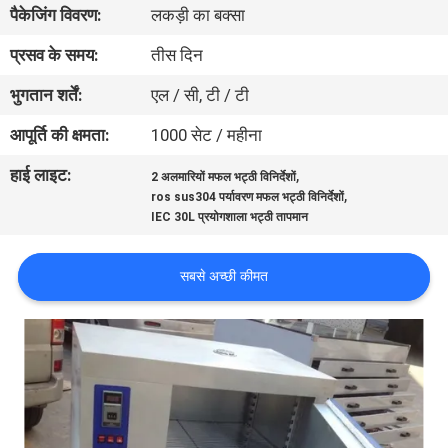
पैकेजिंग विवरण:
लकड़ी का बक्सा
गुणवत्ता
नियंत्रण
प्रसव के समय:
तीस दिन
भुगतान शर्तें:
एल / सी, टी / टी
संपर्क
आपूर्ति की क्षमता:
1000 सेट / महीना
करें
हाई लाइट:
,
2 अलमारियों मफल भट्ठी विनिर्देशों
,
ros sus304 पर्यावरण मफल भट्ठी विनिर्देशों
एक
IEC 30L प्रयोगशाला भट्ठी तापमान
उद्धरण
सबसे अच्छी कीमत
की
विनती
करे
साइटमैप