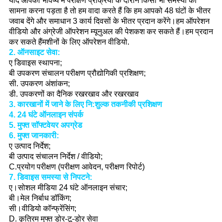
यदि आपको भविष्य में परीक्षण प्रक्रिया के दौरान किसी भी समस्या का
सामना करना पड़ता है तो हम वादा करते हैं कि हम आपको 48 घंटों के भीतर
जवाब देंगे और समाधान 3 कार्य दिवसों के भीतर प्रदान करेंगे।हम ऑपरेशन
वीडियो और अंग्रेजी ऑपरेशन म्यूनुअल की पेशकश कर सकते हैं।हम प्रदान
कर सकते हैं
मशीनों के लिए ऑपरेशन वीडियो
.
2. ऑनसाइट सेवा:
ए डिवाइस स्थापना;
बी उपकरण संचालन परीक्षण प्रौद्योगिकी प्रशिक्षण;
सी. उपकरण अंशांकन;
डी. उपकरणों का दैनिक रखरखाव और रखरखाव
3. कारखानों में जाने के लिए नि:शुल्क तकनीकी प्रशिक्षण
4. 24 घंटे ऑनलाइन संपर्क
5. मुफ्त सॉफ्टवेयर अपग्रेड
6. मुफ्त जानकारी:
ए उत्पाद निर्देश;
बी उत्पाद संचालन निर्देश / वीडियो;
C.प्रयोग परीक्षण (परीक्षण आवेदन, परीक्षण रिपोर्ट)
7. डिवाइस समस्या से निपटने:
ए।
सोशल मीडिया 24 घंटे ऑनलाइन संचार;
बी।
मेल निर्बाध डॉकिंग;
सी।
वीडियो कॉन्फ्रेंसिंग;
D. कृत्रिम मुफ्त डोर-टू-डोर सेवा