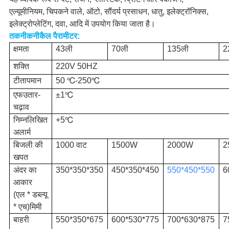
एल्यूमीनियम, चिपकने वाले, ऑटो, सौंदर्य प्रसाधन, धातु, इलेक्ट्रॉनिक्स,
इलेक्ट्रोप्लेटिंग, दवा, आदि में उपयोग किया जाता है।
तकनीक
नी
कैल पैरामीटर:
क्षमता
43ली
70ली
135ली
2
शक्ति
220V 50HZ
टी
तापमान
50 ℃-
250
℃
एफ
उतार-
±1
℃
चढ़ाव
निम्नलिखित
+5
℃
अलार्म
बिजली की
1000 वाट
1500W
2000W
2
खपत
अंदर का
350*350*350
450*350*450
550*450*550
6
आकार
(
एल * डब्ल्यू
* एच
)
मिमी
बाहरी
550*350*675
600*530*775
700*630*875
7