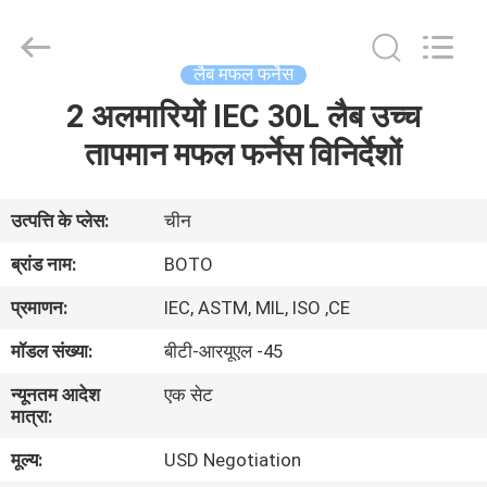
2026
BOTO
GROUP
LTD.
All
लैब मफल फर्नेस
Rights
Reserved.
2 अलमारियों IEC 30L लैब उच्च
घर
तापमान मफल फर्नेस विनिर्देशों
उत्पादों
उत्पत्ति के प्लेस:
चीन
हमारे
ब्रांड नाम:
BOTO
बारे
प्रमाणन:
IEC, ASTM, MIL, ISO ,CE
में
मॉडल संख्या:
बीटी-आरयूएल -45
न्यूनतम आदेश
एक सेट
कारखाना
मात्रा:
भ्रमण
मूल्य:
USD Negotiation