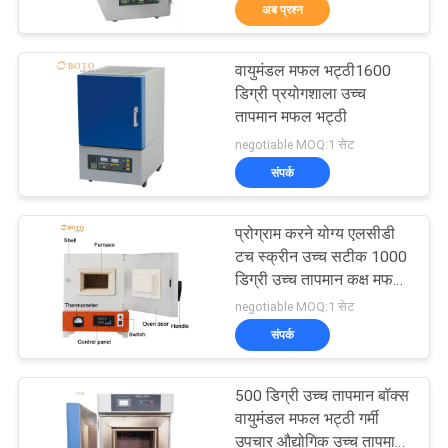
अब प्रश्न
गुणवत्ता
नियंत्रण
वायुमंडल मफल भट्ठी1600
685
डिग्री प्रयोगशाला उच्च
संपर्क
तापमान मफल भट्ठी
नमक स्प्रे परीक्षण कक्ष
negotiable MOQ:1 सेट
करें
संपर्क
एक
प्रोग्राम करने योग्य एलसीडी
उद्धरण
टच स्क्रीन उच्च सटीक 1000
डिग्री उच्च तापमान कक्ष मफल
की
90
भट्ठी
negotiable MOQ:1 सेट
विनती
संपर्क
प्रयोगशाला सुखाने ओवन
करे
500 डिग्री उच्च तापमान बॉक्स
वायुमंडल मफल भट्ठी गर्मी
साइटमैप
उपचार औद्योगिक उच्च तापमान