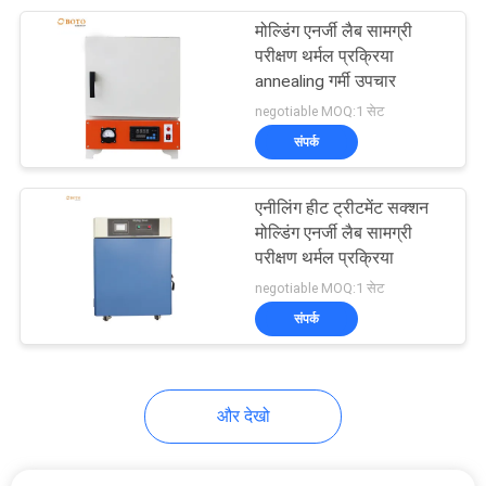
मोल्डिंग एनर्जी लैब सामग्री
11
परीक्षण थर्मल प्रक्रिया
annealing गर्मी उपचार
घन संपीड़न परीक्षण मशीन
negotiable MOQ:1 सेट
संपर्क
एनीलिंग हीट ट्रीटमेंट सक्शन
मोल्डिंग एनर्जी लैब सामग्री
परीक्षण थर्मल प्रक्रिया
13
negotiable MOQ:1 सेट
इलेक्ट्रॉनिक कठोरता
संपर्क
परीक्षक
और देखो