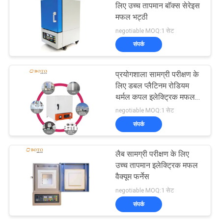
लिए उच्च तापमान बॉक्स सेरेइस
मफल भट्ठी
49
negotiable MOQ:1 सेट
यूनिवर्सल तनन परीक्षण
संपर्क
मशीन
प्रयोगशाला सामग्री परीक्षण के
लिए डबल प्लैटिनम रोडियम
थर्मल कपल इलेक्ट्रिक मफल
वैक्यूम फर्नेस
negotiable MOQ:1 सेट
संपर्क
18
चरपरी प्रभाव परीक्षण
लैब सामग्री परीक्षण के लिए
उच्च तापमान इलेक्ट्रिक मफल
मशीन
वैक्यूम फर्नेस
negotiable MOQ:1 सेट
संपर्क