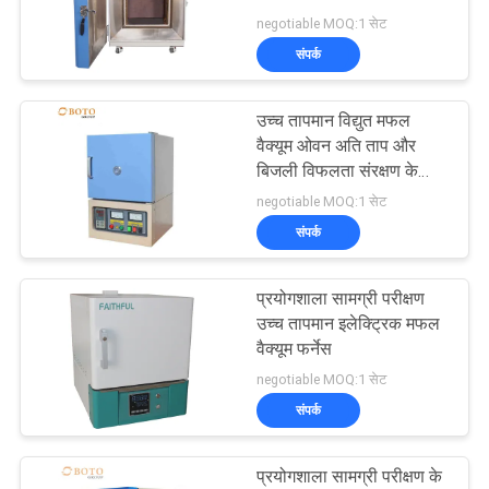
ओवन
negotiable MOQ:1 सेट
गोपनीयता
संपर्क
204
नीति
उच्च तापमान विद्युत मफल
लैब मफल फर्नेस
वैक्यूम ओवन अति ताप और
बिजली विफलता संरक्षण के
साथ
negotiable MOQ:1 सेट
संपर्क
प्रयोगशाला सामग्री परीक्षण
60
उच्च तापमान इलेक्ट्रिक मफल
वैक्यूम फर्नेस
जलवायु परीक्षण कक्ष
negotiable MOQ:1 सेट
संपर्क
प्रयोगशाला सामग्री परीक्षण के