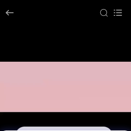
2026
BOTO
GROUP
LTD.
All
Rights
Reserved.
घर
उत्पादों
हमारे
बारे
में
कारखाना
भ्रमण