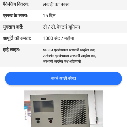
पैकेजिंग विवरण:
लकड़ी का बक्सा
गुणवत्ता
नियंत्रण
प्रसव के समय:
15 दिन
भुगतान शर्तें:
टी / टी, वेस्टर्न यूनियन
संपर्क
आपूर्ति की क्षमता:
1000 सेट / महीना
करें
हाई लाइट:
,
SS304 प्रयोगशाला अस्थायी आर्द्रता कक्ष
,
एयरोस्पेस प्रयोगशाला अस्थायी आर्द्रता कक्ष
एक
अस्थायी आर्द्रता कक्ष अतिव्यापी
उद्धरण
सबसे अच्छी कीमत
की
विनती
करे
साइटमैप