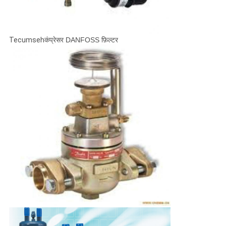
Tecumseh
कंप्रेसर DANFOSS फ़िल्टर