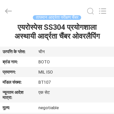
2026
BOTO
GROUP
LTD.
All
तापमान आर्द्रता परीक्षण चैंबर
Rights
Reserved.
एयरोस्पेस SS304 प्रयोगशाला
घर
अस्थायी आर्द्रता चैंबर ओवरलैपिंग
उत्पादों
उत्पत्ति के प्लेस:
चीन
हमारे
ब्रांड नाम:
BOTO
बारे
प्रमाणन:
MIL ISO
में
मॉडल संख्या:
BT107
न्यूनतम आदेश
एक सेट
कारखाना
मात्रा:
भ्रमण
मूल्य:
negotiable