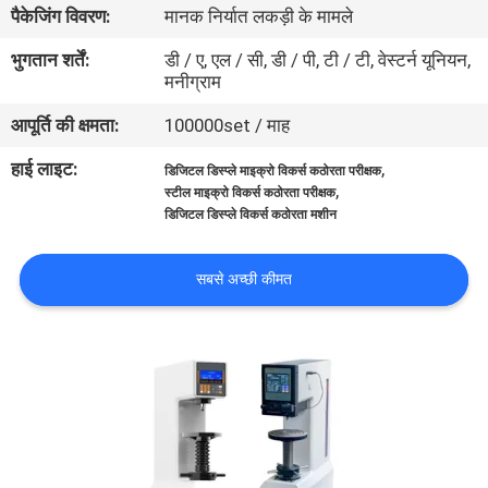
पैकेजिंग विवरण:
मानक निर्यात लकड़ी के मामले
गुणवत्ता
नियंत्रण
भुगतान शर्तें:
डी / ए, एल / सी, डी / पी, टी / टी, वेस्टर्न यूनियन,
मनीग्राम
आपूर्ति की क्षमता:
100000set / माह
संपर्क
करें
हाई लाइट:
,
डिजिटल डिस्प्ले माइक्रो विकर्स कठोरता परीक्षक
,
स्टील माइक्रो विकर्स कठोरता परीक्षक
डिजिटल डिस्प्ले विकर्स कठोरता मशीन
एक
उद्धरण
सबसे अच्छी कीमत
की
विनती
करे
साइटमैप