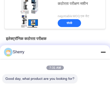
कठोरता परीक्षण मशीन
negotiable MOQ:एक सेट
संपर्क
इलेक्ट्रॉनिक कठोरता परीक्षक
उच्च परिशुद्धता डिजिटल डिस्प्ले माइक्रो विकर्स कठोरता परीक्षक मशीन स्टील
Sherry
टच स्क्रीन 88 एचआरए माइक्रो इलेक्ट्रॉनिक कठोरता परीक्षक 8 एचबीडब्ल्यू मापने
का उपकरण
7:31 AM
मैनुअल पोर्टेबल इंस्ट्रूमेंट विकर्स इलेक्ट्रॉनिक कठोरता परीक्षक 650 HBW HRC
Good day, what product are you looking for?
लोकप्रिय श्रेणियां
सभी
तापमान आर्द्रता परीक्षण 
पर्यावरण परीक्षण मंडलों
चैंबर