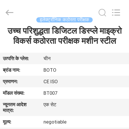
2026
BOTO
GROUP
LTD.
All
इलेक्ट्रॉनिक कठोरता परीक्षक
Rights
Reserved.
उच्च परिशुद्धता डिजिटल डिस्प्ले माइक्रो
घर
विकर्स कठोरता परीक्षक मशीन स्टील
उत्पादों
उत्पत्ति के प्लेस:
चीन
हमारे
ब्रांड नाम:
BOTO
बारे
प्रमाणन:
CE ISO
में
मॉडल संख्या:
BT007
न्यूनतम आदेश
एक सेट
कारखाना
मात्रा:
भ्रमण
मूल्य:
negotiable