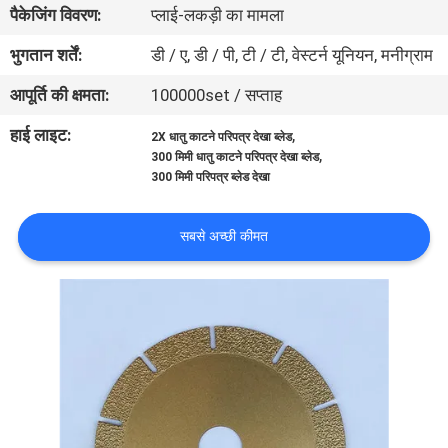
पैकेजिंग विवरण:
प्लाई-लकड़ी का मामला
गुणवत्ता
नियंत्रण
भुगतान शर्तें:
डी / ए, डी / पी, टी / टी, वेस्टर्न यूनियन, मनीग्राम
आपूर्ति की क्षमता:
100000set / सप्ताह
संपर्क
हाई लाइट:
,
2X धातु काटने परिपत्र देखा ब्लेड
करें
,
300 मिमी धातु काटने परिपत्र देखा ब्लेड
300 मिमी परिपत्र ब्लेड देखा
एक
सबसे अच्छी कीमत
उद्धरण
की
विनती
करे
साइटमैप