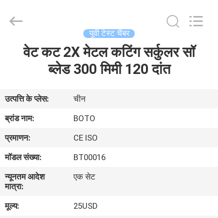
2026
BOTO
GROUP
LTD.
All
यूवी टेस्ट चैंबर
Rights
Reserved.
वेट कट 2X मेटल कटिंग सर्कुलर सॉ
घर
ब्लेड 300 मिमी 120 दांत
उत्पादों
उत्पत्ति के प्लेस:
चीन
हमारे
ब्रांड नाम:
BOTO
बारे
प्रमाणन:
CE ISO
में
मॉडल संख्या:
BT00016
न्यूनतम आदेश
एक सेट
कारखाना
मात्रा:
भ्रमण
मूल्य:
25USD