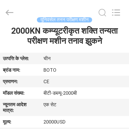
2026
BOTO
GROUP
LTD.
All
यूनिवर्सल तनन परीक्षण मशीन
Rights
Reserved.
2000KN कम्प्यूटरीकृत शक्ति तन्यता
घर
परीक्षण मशीन तनाव झुकने
उत्पादों
उत्पत्ति के प्लेस:
चीन
हमारे
ब्रांड नाम:
BOTO
बारे
प्रमाणन:
CE
में
मॉडल संख्या:
बीटी-डब्ल्यू-2000बी
न्यूनतम आदेश
एक सेट
कारखाना
मात्रा:
भ्रमण
मूल्य:
20000USD