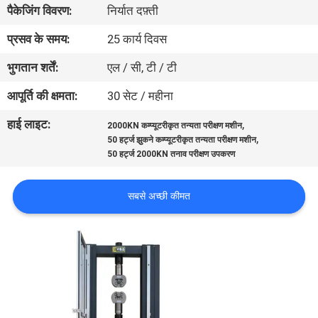
पैकेजिंग विवरण:
निर्यात दफ़्ती
गुणवत्ता
नियंत्रण
प्रसव के समय:
25 कार्य दिवस
भुगतान शर्तें:
एल / सी, टी / टी
संपर्क
आपूर्ति की क्षमता:
30 सेट / महीना
करें
हाई लाइट:
,
2000KN कम्प्यूटरीकृत तन्यता परीक्षण मशीन
,
50 हर्ट्ज झुकने कम्प्यूटरीकृत तन्यता परीक्षण मशीन
एक
50 हर्ट्ज 2000KN तनाव परीक्षण उपकरण
उद्धरण
सबसे अच्छी कीमत
की
विनती
करे
साइटमैप