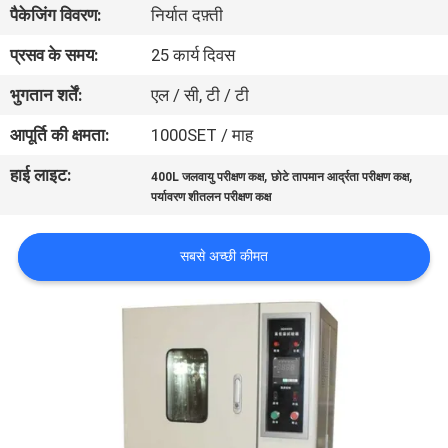
पैकेजिंग विवरण:
निर्यात दफ़्ती
गुणवत्ता
नियंत्रण
प्रसव के समय:
25 कार्य दिवस
भुगतान शर्तें:
एल / सी, टी / टी
संपर्क
आपूर्ति की क्षमता:
1000SET / माह
करें
हाई लाइट:
,
,
400L जलवायु परीक्षण कक्ष
छोटे तापमान आर्द्रता परीक्षण कक्ष
पर्यावरण शीतलन परीक्षण कक्ष
एक
उद्धरण
सबसे अच्छी कीमत
की
विनती
करे
साइटमैप