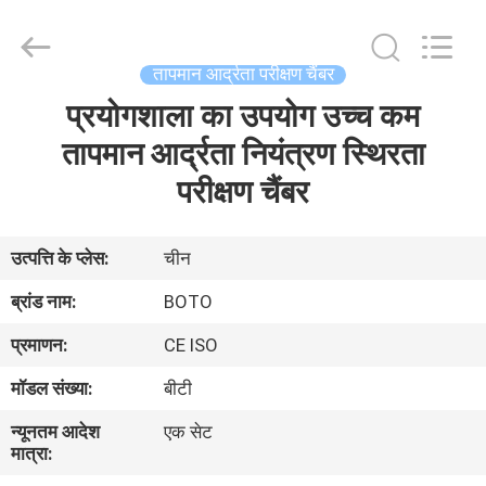
2026
BOTO
GROUP
LTD.
All
तापमान आर्द्रता परीक्षण चैंबर
Rights
Reserved.
प्रयोगशाला का उपयोग उच्च कम
घर
तापमान आर्द्रता नियंत्रण स्थिरता
उत्पादों
परीक्षण चैंबर
हमारे
उत्पत्ति के प्लेस:
चीन
बारे
ब्रांड नाम:
BOTO
में
प्रमाणन:
CE ISO
मॉडल संख्या:
बीटी
कारखाना
न्यूनतम आदेश
एक सेट
भ्रमण
मात्रा: