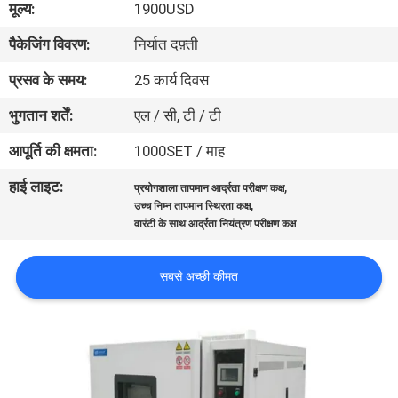
मूल्य:
1900USD
गुणवत्ता
पैकेजिंग विवरण:
निर्यात दफ़्ती
नियंत्रण
प्रसव के समय:
25 कार्य दिवस
संपर्क
भुगतान शर्तें:
एल / सी, टी / टी
करें
आपूर्ति की क्षमता:
1000SET / माह
हाई लाइट:
,
प्रयोगशाला तापमान आर्द्रता परीक्षण कक्ष
एक
,
उच्च निम्न तापमान स्थिरता कक्ष
उद्धरण
वारंटी के साथ आर्द्रता नियंत्रण परीक्षण कक्ष
की
सबसे अच्छी कीमत
विनती
करे
साइटमैप