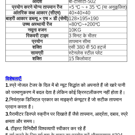
आदर्श
बी-टीसीटी-502
प्रयोग करने योग्य तापमान रेंज
+5 ℃ ~ + 35 ℃ (या अनुकूलित)
आंतरिक कक्ष आकार (सीएम)
40×40×40
बाहरी आकार डब्ल्यू × एच × डी (सेमी)
128×195×190
उच्च अस्थायी रेंज
+80℃~+200℃
नमूना वजन
10KG
रिकवरी टाइम
3 मिनट के भीतर
प्रयोग
तापमान सीमा
शक्ति
एसी 380 वी 50 हर्ट्ज
सामग्री
स्टेनलेस स्टील प्लेट
शक्ति
15 किलोवाट
विशेषताएँ:
1.
स्प्रे नोजल टेजर के दिल में बो न्यूट सिद्धांत को अपनाते हैं जो खारे पानी
को परमाणुकरण में बदल देता है लेकिन कोई क्रिस्टलीकरण नहीं होता है।
2.
नियंत्रक डिजिटल प्रकार का माइक्रो कंप्यूटर है जो सटीक तापमान
प्रदान करता है।
3.
पैरामीटर डिस्प्ले स्क्रीन पर दिखाते हैं जैसे तापमान, आर्द्रता, दबाव, स्प्रे
क्षमता और समय।
4.
टी
इस्ट विनिर्देशों विश्वव्यापी स्वीकार कर रहे हैं