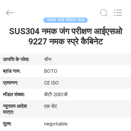
2026
BOTO
GROUP
LTD.
All
नमक स्प्रे परीक्षण कक्ष
Rights
Reserved.
SUS304 नमक जंग परीक्षण आईएसओ
घर
9227 नमक स्प्रे कैबिनेट
उत्पादों
उत्पत्ति के प्लेस:
चीन
हमारे
ब्रांड नाम:
BOTO
बारे
प्रमाणन:
CE ISO
में
मॉडल संख्या:
बीटी-2001बी
न्यूनतम आदेश
एक सेट
कारखाना
मात्रा:
भ्रमण
मूल्य:
negotiable