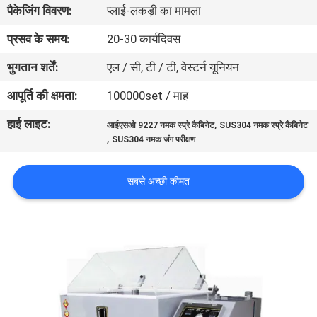
पैकेजिंग विवरण:
प्लाई-लकड़ी का मामला
गुणवत्ता
नियंत्रण
प्रसव के समय:
20-30 कार्यदिवस
भुगतान शर्तें:
एल / सी, टी / टी, वेस्टर्न यूनियन
संपर्क
आपूर्ति की क्षमता:
100000set / माह
करें
हाई लाइट:
,
आईएसओ 9227 नमक स्प्रे कैबिनेट
SUS304 नमक स्प्रे कैबिनेट
,
SUS304 नमक जंग परीक्षण
एक
उद्धरण
सबसे अच्छी कीमत
की
विनती
करे
साइटमैप