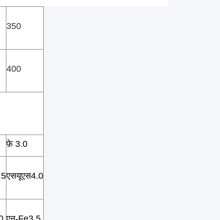
350
400
फ़े 3.0
.5
एसयूएस4.0
0
एन-Fe3.5