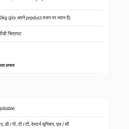
0kg (pls अपने prpduct वजन पर ध्यान दें)
ीडी चित्रपट
ा पता लगाना
otiable
 ए, डी / पी, टी / टी, वेस्टर्न यूनियन, एल / सी