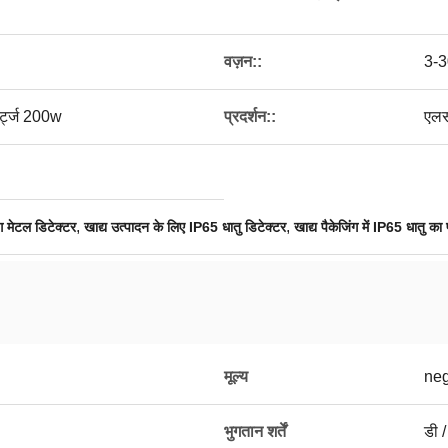
वज़न::
3-3
्ट्ज 200w
प्रदर्शन::
एलस
,
,
ग मेटल डिटेक्टर
खाद्य उत्पादन के लिए IP65 धातु डिटेक्टर
खाद्य पैकेजिंग में IP65 धातु क
मूल्य
neg
भुगतान शर्तें
डी /