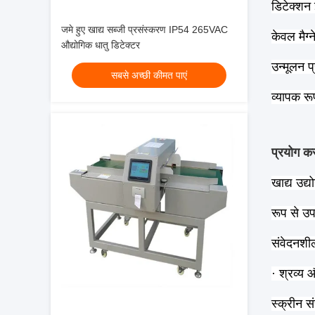
डिटेक्शन 
जमे हुए खाद्य सब्जी प्रसंस्करण IP54 265VAC
केवल मैग्
औद्योगिक धातु डिटेक्टर
उन्मूलन प
सबसे अच्छी कीमत पाएं
व्यापक र
प्रयोग क
खाद्य उद्
रूप से उ
संवेदनशी
· श्रव्य 
स्क्रीन 