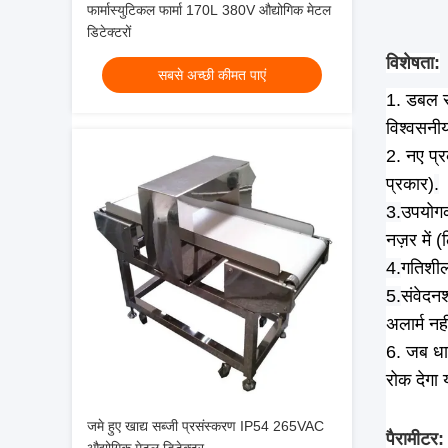
फार्मास्युटिकल फार्मा 170L 380V औद्योगिक मेटल
डिटेक्टरों
विशेषता:
सबसे अच्छी कीमत पाएं
1. डबल सर
विश्वसनीय
2. नए प्र
प्रकार)
.
3.
उपयोगक
नज़र में 
4.
गतिशील 
5.
संवेदनश
अलार्म नही
6. जब धा
रोक देगा
जमे हुए खाद्य सब्जी प्रसंस्करण IP54 265VAC
पैरामीटर: