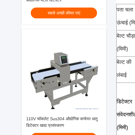
औद्योगिक मेटल डिटेक्टर
पता चला
सबसे अच्छी कीमत पाएं
ऊंचाई (मि
बेल्ट चौड़
(मिमी)
बेल्ट की
लंबाई
डिटेक्टर
संवेदनशी
110V चॉकलेट Sus304 औद्योगिक कन्वेयर धातु
डिटेक्टर खाद्य प्रसंस्करण
(मिमी)