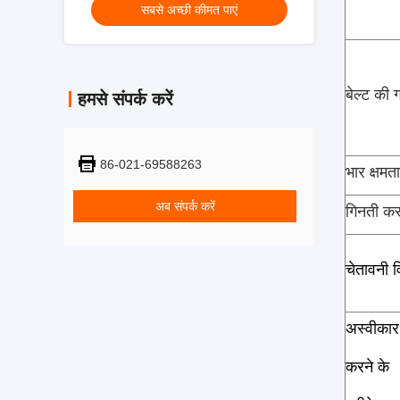
सबसे अच्छी कीमत पाएं
बेल्ट की 
हमसे संपर्क करें
86-021-69588263
भार क्षमता
अब संपर्क करें
गिनती क
चेतावनी व
अस्वीकार
करने के