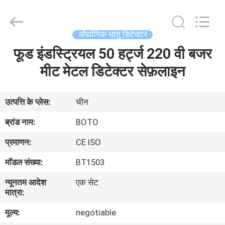
2026
BOTO
GROUP
LTD.
All
औद्योगिक धातु डिटेक्टर
Rights
Reserved.
फूड इंडस्ट्रियल 50 हर्ट्ज 220 वी बजर
घर
मीट मेटल डिटेक्टर सेफ़लाइन
उत्पादों
उत्पत्ति के प्लेस:
चीन
हमारे
ब्रांड नाम:
BOTO
बारे
प्रमाणन:
CE ISO
में
मॉडल संख्या:
BT1503
न्यूनतम आदेश
एक सेट
कारखाना
मात्रा:
भ्रमण
मूल्य:
negotiable