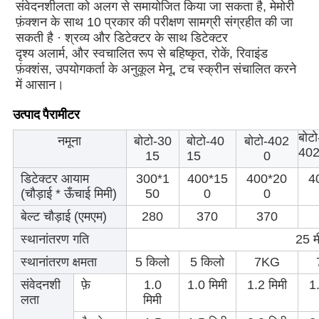
संवेदनशीलता को अलग से समायोजित किया जा सकता है, मेमोरी 
फ़ंक्शन के साथ 10 प्रकार की परीक्षण सामग्री संग्रहीत की जा 
सकती है · श्रव्य और डिटेक्टर के साथ डिटेक्टर
दृश्य अलार्म, और स्वचालित रूप से बहिष्कृत, रोकें, रिवाइंड 
फ़ंक्शंस, उपयोगकर्ता के अनुकूल मेनू, टच स्क्रीन संचालित करने 
में आसान।
उत्पाद पैरामीटर
बोटो
नमूना
बोटो-30
बोटो-40
बोटो-402
40
15
15
0
डिटेक्टर आयाम
300*1
400*15
400*20
4
(चौड़ाई * ऊँचाई मिमी)
50
0
0
बेल्ट चौड़ाई (एमएम)
280
370
370
स्थानांतरण गति
25 म
स्थानांतरण क्षमता
5 किलो
5 किलो
7KG
संवेदनशी
फ़े
1.0
1.0 मिमी
1.2 मिमी
1.
लता
मिमी