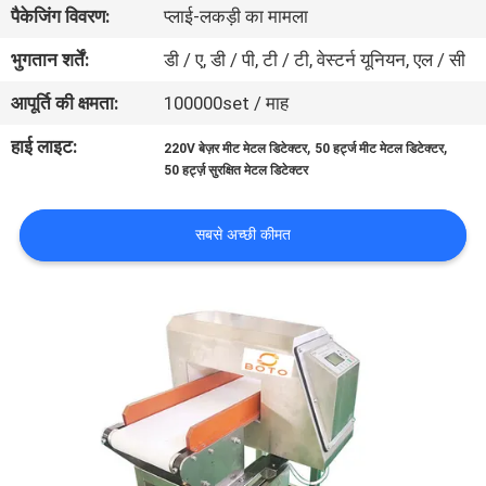
पैकेजिंग विवरण:
प्लाई-लकड़ी का मामला
गुणवत्ता
नियंत्रण
भुगतान शर्तें:
डी / ए, डी / पी, टी / टी, वेस्टर्न यूनियन, एल / सी
आपूर्ति की क्षमता:
100000set / माह
संपर्क
हाई लाइट:
,
,
220V बेज़र मीट मेटल डिटेक्टर
50 हर्ट्ज मीट मेटल डिटेक्टर
करें
50 हर्ट्ज़ सुरक्षित मेटल डिटेक्टर
एक
सबसे अच्छी कीमत
उद्धरण
की
विनती
करे
साइटमैप