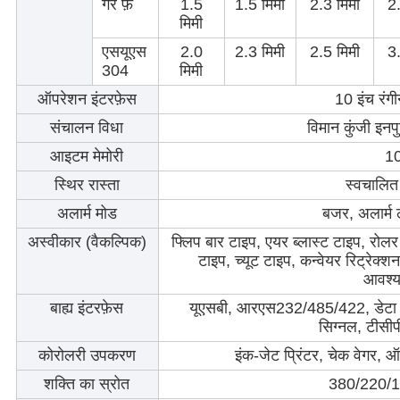
गैर फ़े
1.5
1.5 मिमी
2.3 मिमी
2.
मिमी
एसयूएस
2.0
2.3 मिमी
2.5 मिमी
3.
304
मिमी
ऑपरेशन इंटरफ़ेस
10 इंच रंग
संचालन विधा
विमान कुंजी इनपु
आइटम मेमोरी
10
स्थिर रास्ता
स्वचालि
अलार्म मोड
बजर, अलार्म ल
अस्वीकार (वैकल्पिक)
फ्लिप बार टाइप, एयर ब्लास्ट टाइप, रोलर 
टाइप, च्यूट टाइप, कन्वेयर रिट्रेक्
आवश्य
बाह्य इंटरफ़ेस
यूएसबी, आरएस232/485/422, डेटा स्ट
सिग्नल, टीसीप
कोरोलरी उपकरण
इंक-जेट प्रिंटर, चेक वेगर, 
शक्ति का स्रोत
380/220/11