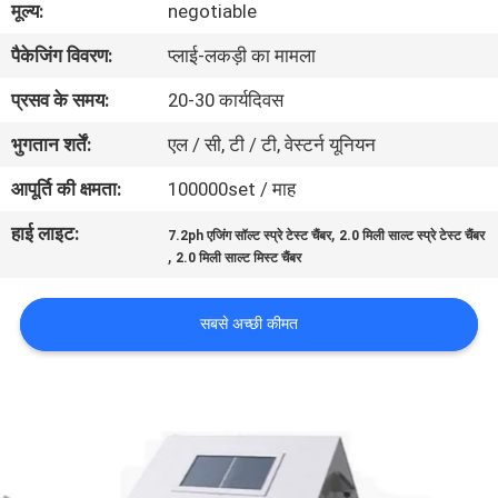
मूल्य:
negotiable
गुणवत्ता
पैकेजिंग विवरण:
प्लाई-लकड़ी का मामला
नियंत्रण
प्रसव के समय:
20-30 कार्यदिवस
संपर्क
भुगतान शर्तें:
एल / सी, टी / टी, वेस्टर्न यूनियन
करें
आपूर्ति की क्षमता:
100000set / माह
हाई लाइट:
,
7.2ph एजिंग सॉल्ट स्प्रे टेस्ट चैंबर
2.0 मिली साल्ट स्प्रे टेस्ट चैंबर
एक
,
2.0 मिली साल्ट मिस्ट चैंबर
उद्धरण
की
सबसे अच्छी कीमत
विनती
करे
साइटमैप