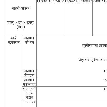
1150×1090×672
1450×1200×842
2080×1
बाहरी आकार
डब्ल्यू × एच × डब्ल्यू 
(मिमी)
कार्य 
तापमान 
सूचकांक
की रेंज
प्रयोगशाला तापम
संतृप्त वायु बैरल त
तापमान 
±
विचलन
तापमान 
≤
एकरूपता
तापमान में 
±
उतार-
चढ़ाव
तापन दर