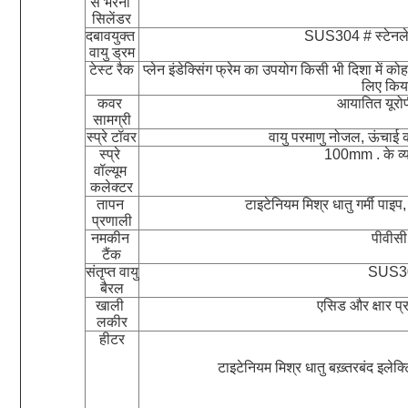
से भरना 
सिलेंडर
दबावयुक्त 
SUS304 # स्टेनलेस
वायु ड्रम
टेस्ट रैक
प्लेन इंडेक्सिंग फ्रेम का उपयोग किसी भी दिशा में क
लिए किय
कवर 
आयातित यूरोप
सामग्री
स्प्रे टॉवर
वायु परमाणु नोजल, ऊंचाई
स्प्रे 
100mm . के व्य
वॉल्यूम 
कलेक्टर
तापन 
टाइटेनियम मिश्र धातु गर्मी पाइप, 
प्रणाली
नमकीन 
पीवीसी 
टैंक
संतृप्त वायु 
SUS30
बैरल
खाली 
एसिड और क्षार प्
लकीर
हीटर
टाइटेनियम मिश्र धातु बख़्तरबंद इलेक्ट्