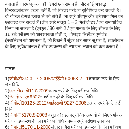
बनाता है।परमाणुकरण की डिग्री एक समान है, और कोई अवरुद्ध 
क्रिस्टलीकरण घटना नहीं है, जो निरंतर परीक्षण सुनिश्चित कर सकती है।
दो नोजल टेम्पर्ड ग्लास से बने होते हैं, जो स्प्रे वॉल्यूम और इजेक्शन एंगल को 
एडजस्ट कर सकते हैं।तीन स्प्रे मात्रा 1 ~ 2 मिलीलीटर / एच समायोजित 
किया जा सकता है (एमएल / 80 सेमी 2 / एच मानक के लिए औसत के लिए 
16 घंटे परीक्षण की आवश्यकता होती है)।पैमाइश सिलेंडर एम्बेडेड 
इंस्टॉलेशन को अपनाता है, जो दिखने में सुंदर और साफ-सुथरा है, अवलोकन 
के लिए सुविधाजनक है और उपकरण की स्थापना स्थान को कम करता है।
मानक:
1
)
जीबी/टी2423.17-2008/
आईईसी 60068-2-11
ते
नमक स्प्रे के लिए
सेंट विधि
2
)
एएसटीएम.बी117-2009
नमक स्प्रे के लिए परीक्षण विधि
3
)
जेआईएस एच8502
नमकीन स्प्रे के लिए परीक्षण विधि
4
)
जीबी/टी10125-201
2
/आईएसओ 9227-2006
ट
खारा स्प्रे के लिए टी
विधि
5
)
जीबी-T5170.8-2008
विद्युत और इलेक्ट्रॉनिक उत्पादों के लिए पर्यावरण
परीक्षण उपकरण के लिए परीक्षण विधि - नमक स्प्रे परीक्षण उपकरण
6
)
जीबी-टी5170.11-2008
संक्षारक गैस परीक्षण उपकरण के लिए परीक्षण