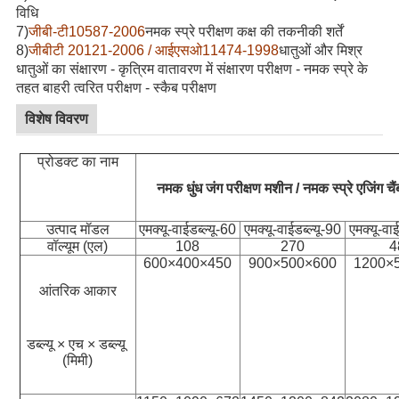
विधि
7
)
जीबी-टी10587-2006
नमक स्प्रे परीक्षण कक्ष की तकनीकी शर्तें
8
)
जीबीटी 20121-2006 / आईएसओ11474-1998
धातुओं और मिश्र
धातुओं का संक्षारण - कृत्रिम वातावरण में संक्षारण परीक्षण - नमक स्प्रे के
तहत बाहरी त्वरित परीक्षण - स्कैब परीक्षण
विशेष विवरण
प्रोडक्ट का नाम
नमक धुंध जंग परीक्षण मशीन / नमक स्प्रे एजिंग चैं
उत्पाद मॉडल
एमक्यू-वाईडब्ल्यू-60
एमक्यू-वाईडब्ल्यू-90
एमक्यू-वा
वॉल्यूम (एल)
108
270
4
600×400×450
900×500×600
1200×
आंतरिक आकार
डब्ल्यू × एच × डब्ल्यू 
(मिमी)