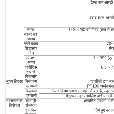
टेस्ट रूम आ
दबाव बैरल आ
नमक 
1~2ml/80 वर्ग मीटर (कम से 
कोहरे का 
जमाव
स्प्रे दबाव
70~
छिड़काव 
निर
मोड
परीक्षण 
1 ~ 999 (एस,
समय
शारीरिक 
6.5 ~ 7
रूप से 
विकलांग
मुख्य हिस्सा
नियंत्रण 
एलसीडी टच स्क्
प्रणाली
PT100 थर्मोकपल 
छिड़काव 
नोजल विशेष ग्लास सामग्री से बना है, स्प्
प्रणाली
मैनुअल स्प्रे संचालित करें या प्रो
संरचनात्मक 
सामग्री 
आयातित पीवीसी पॉलीथ
विशेषता
संलग्नक
दवा फिर 
छिपे हुए प्र