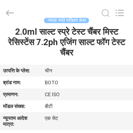
2026
BOTO
GROUP
LTD.
All
नमक स्प्रे परीक्षण कक्ष
Rights
Reserved.
2.0ml साल्ट स्प्रे टेस्ट चैंबर मिस्ट
घर
रेसिस्टेंस 7.2ph एजिंग साल्ट फॉग टेस्ट
उत्पादों
चैंबर
हमारे
उत्पत्ति के प्लेस:
चीन
बारे
ब्रांड नाम:
BOTO
में
प्रमाणन:
CE ISO
मॉडल संख्या:
बीटी
कारखाना
न्यूनतम आदेश
एक सेट
भ्रमण
मात्रा: