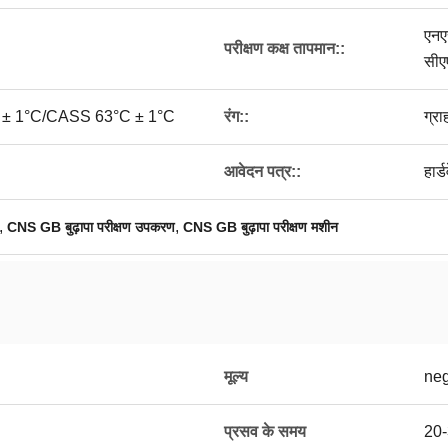
एनए
परीक्षण कक्ष तापमान::
सीए
 ± 1°C/CASS 63°C ± 1°C
रंग::
ग्र
आवेदन पत्र::
हार्
,
,
CNS GB बुढ़ापा परीक्षण उपकरण
CNS GB बुढ़ापा परीक्षण मशीन
मूल्य
neg
प्रसव के समय
20-