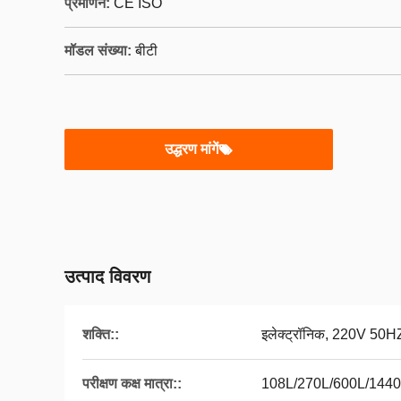
प्रमाणन:
CE ISO
मॉडल संख्या:
बीटी
उद्धरण मांगें
उत्पाद विवरण
शक्ति::
इलेक्ट्रॉनिक, 220V 50H
परीक्षण कक्ष मात्रा::
108L/270L/600L/1440L 