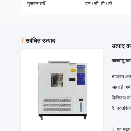
भुगतान शर्तें
एल / सी, टी / टी
संबंधित उत्पाद
उत्पाद वर
जलवायु तापम
तापमान आर्
जाता है, ग
डिजिटल वोल
है।आंतरिक 
1. यह मुख्य