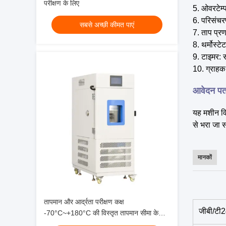
परीक्षण के लिए
5. ओवरटेम्
6. परिसंचरण
सबसे अच्छी कीमत पाएं
7. ताप प्र
8. थर्मोस्ट
9. टाइमर:
10. ग्राहक 
आवेदन पत
यह मशीन वि
से भरा जा स
मानकों
तापमान और आर्द्रता परीक्षण कक्ष
जीबी/टी
-70°C~+180°C की विस्तृत तापमान सीमा के
साथ