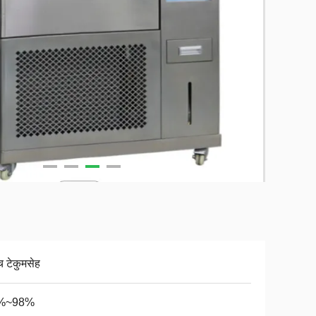
ंच टेकुमसेह
%~98%