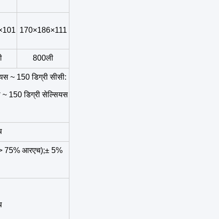
×101
170×186×111
ी
800ली
सियस ~ 150 डिग्री सीसी:
स ~ 150 डिग्री सेल्सियस
च
च (> 75% आरएच);± 5%
च