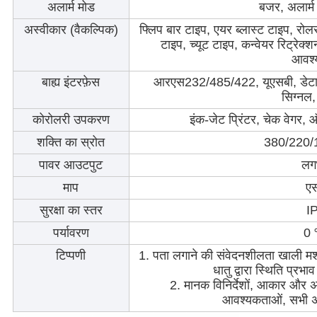
अलार्म मोड
बजर, अलार्म 
अस्वीकार (वैकल्पिक)
फ्लिप बार टाइप, एयर ब्लास्ट टाइप, रोलर
टाइप, च्यूट टाइप, कन्वेयर रिट्रेक
आवश्य
बाह्य इंटरफ़ेस
आरएस232/485/422, यूएसबी, डेटा स्
सिग्नल,
कोरोलरी उपकरण
इंक-जेट प्रिंटर, चेक वेगर,
शक्ति का स्रोत
380/220/1
पावर आउटपुट
लग
माप
ए
सुरक्षा का स्तर
I
पर्यावरण
0
टिप्पणी
1. पता लगाने की संवेदनशीलता खाली मशी
धातु द्वारा स्थिति प्रभ
2. मानक विनिर्देशों, आकार और अन
आवश्यकताओं, सभी अ