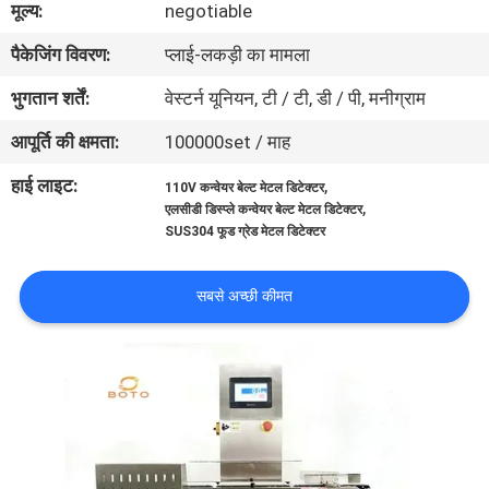
मूल्य:
negotiable
गुणवत्ता
पैकेजिंग विवरण:
प्लाई-लकड़ी का मामला
नियंत्रण
भुगतान शर्तें:
वेस्टर्न यूनियन, टी / टी, डी / पी, मनीग्राम
संपर्क
आपूर्ति की क्षमता:
100000set / माह
करें
हाई लाइट:
,
110V कन्वेयर बेल्ट मेटल डिटेक्टर
,
एलसीडी डिस्प्ले कन्वेयर बेल्ट मेटल डिटेक्टर
SUS304 फूड ग्रेड मेटल डिटेक्टर
एक
उद्धरण
सबसे अच्छी कीमत
की
विनती
करे
साइटमैप