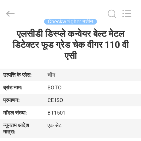
2026
BOTO
GROUP
LTD.
All
Checkweigher मशीन
Rights
Reserved.
एलसीडी डिस्प्ले कन्वेयर बेल्ट मेटल
घर
डिटेक्टर फूड ग्रेड चेक वीगर 110 वी
उत्पादों
एसी
हमारे
उत्पत्ति के प्लेस:
चीन
बारे
ब्रांड नाम:
BOTO
में
प्रमाणन:
CE ISO
मॉडल संख्या:
BT1501
कारखाना
न्यूनतम आदेश
एक सेट
भ्रमण
मात्रा: