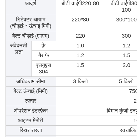
आदर्श
बीटी-वाईपी220-80
बीटी-वाईपी3
100
डिटेक्टर आयाम
220*80
300*100
(चौड़ाई * ऊंचाई मिमी)
बेल्ट चौड़ाई (एमएम)
220
300
संवेदनशी
फ़े
1.0
1.2
लता
गैर फ़े
1.2
1.5
एसयूएस
1.5
2.0
304
अधिकतम सीमा
3 किलो
5 किलो
बेल्ट ऊंचाई (मिमी)
750
रफ़्तार
2
ऑपरेशन इंटरफ़ेस
विमान कुंजी इनपु
आइटम मेमोरी
1
स्थिर रास्ता
स्वचाल