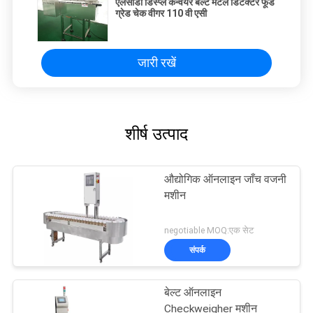
एलसीडी डिस्प्ले कन्वेयर बेल्ट मेटल डिटेक्टर फूड
ग्रेड चेक वीगर 110 वी एसी
जारी रखें
शीर्ष उत्पाद
औद्योगिक ऑनलाइन जाँच वजनी
मशीन
negotiable MOQ:एक सेट
संपर्क
बेल्ट ऑनलाइन
Checkweigher मशीन