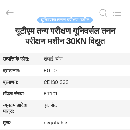
2026
BOTO
GROUP
LTD.
All
यूनिवर्सल तनन परीक्षण मशीन
Rights
Reserved.
यूटीएम तन्य परीक्षण यूनिवर्सल तनन
घर
परीक्षण मशीन 30KN विद्युत
उत्पादों
उत्पत्ति के प्लेस:
शंघाई, चीन
हमारे
ब्रांड नाम:
BOTO
बारे
प्रमाणन:
CE ISO SGS
में
मॉडल संख्या:
BT101
न्यूनतम आदेश
एक सेट
कारखाना
मात्रा:
भ्रमण
मूल्य:
negotiable