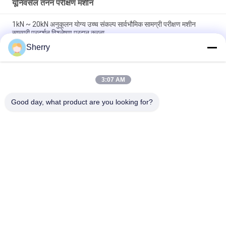
यूनिवर्सल तनन परीक्षण मशीन
1kN ~ 20kN अनुकूलन योग्य उच्च संकल्प सार्वभौमिक सामग्री परीक्षण मशीन
सामग्री प्रदर्शन विश्लेषण प्रदान करना
Sherry
बल माप उच्च परिशुद्धता सार्वभौमिक खिंचाव परीक्षण मशीन 1200 मिमी खिंचाव स्ट्रोक
के साथ
3:07 AM
यूनिवर्सल टेन्साइल स्ट्रेंथ टेस्टर टेन्साइल टेस्टिंग मशीन डिवाइस नियंत्रण के लिए
आदर्श
Good day, what product are you looking for?
लोकप्रिय श्रेणियां
सभी
तापमान आर्द्रता परीक्षण 
पर्यावरण परीक्षण मंडलों
चैंबर
नमक स्प्रे परीक्षण कक्ष
प्रयोगशाला सुखाने ओवन
लैब मफल फर्नेस
जलवायु परीक्षण कक्ष