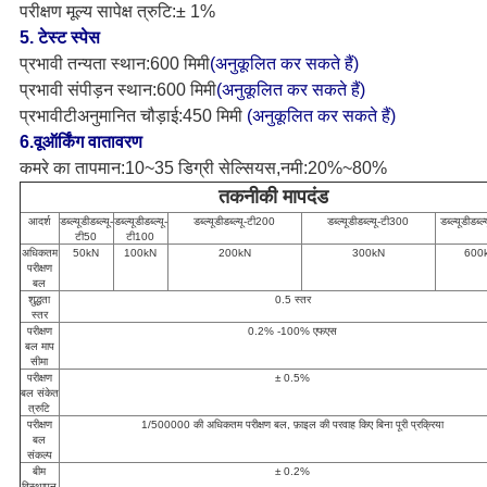
परीक्षण मूल्य सापेक्ष त्रुटि
:
± 1%
5. टेस्ट स्पेस
प्रभावी तन्यता स्थान
:
6
00 मिमी
(अनुकूलित कर सकते हैं)
प्रभावी संपीड़न स्थान
:
6
00 मिमी
(अनुकूलित कर सकते हैं)
प्रभावी
टी
अनुमानित चौड़ाई
:
4
5
0 मिमी
(अनुकूलित कर सकते हैं)
6.
वू
ऑर्किंग वातावरण
कमरे का तापमान:
10~
35 डिग्री सेल्सियस
,
नमी:
20%~
80%
तकनीकी मापदंड
आदर्श
डब्ल्यूडीडब्ल्यू-
डब्ल्यूडीडब्ल्यू-
डब्ल्यूडीडब्ल्यू-टी200
डब्ल्यूडीडब्ल्यू-टी300
डब्ल्यूडीडब्
टी50
टी100
अधिकतम
50kN
100kN
200kN
300kN
600
परीक्षण
बल
शुद्धता
0.5 स्तर
स्तर
परीक्षण
0.2% -100% एफएस
बल माप
सीमा
परीक्षण
± 0.5%
बल संकेत
त्रुटि
परीक्षण
1/500000 की अधिकतम परीक्षण बल, फ़ाइल की परवाह किए बिना पूरी प्रक्रिया
बल
संकल्प
बीम
± 0.2%
विस्थापन