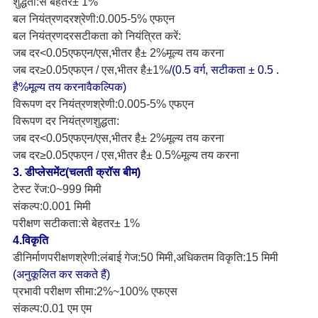
शुद्धता
:
से बेहतर
± 1%
बल नियंत्रण
दर
श्रेणी
:
0.005-5% एफ
एन
बल नियंत्रण
दर
सटीकता को नियंत्रित करें
:
जब दर
<0.05एफएन/एस,
भीतर है
± 2%
मूल्य तय करना
जब दर
≥0.05एफएन / एस,
भीतर है
±
1
%
/
(
0.5 वर्ग, सटीकता ± 0.5 .
है
%
मूल्य तय करना
वैकल्पिक
)
विरूपण दर नियंत्रण
श्रेणी:
0.005-5% एफएन
विरूपण दर नियंत्रण
शुद्धता:
जब दर
<0.05एफएन/एस,
भीतर है
± 2%
मूल्य तय करना
जब दर
≥0.05एफएन / एस,
भीतर है
± 0.5%
मूल्य तय करना
3
.
डी
प्लेसमेंट
(
चलती क्रॉस बीम
)
टेस्ट रेंज
:
0
~
999 मिमी
संकल्प
:
0.001 मिमी
परीक्षण सटीकता
:
से बेहतर
± 1%
4.
विकृति
डी
निर्माण
परीक्षण
श्रेणी
:
लंबाई गेज
:
50 मिमी,
अधिकतम विकृति
:
15 मिमी
(अनुकूलित कर सकते हैं)
प्रभावी परीक्षण सीमा:
2%
~
100% एफएस
संकल्प:
0.01 एम एम