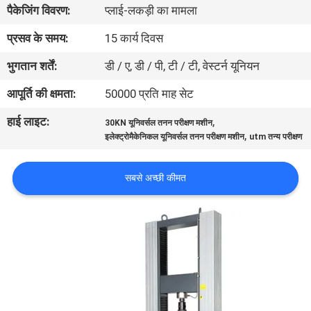
पैकेजिंग विवरण:
प्लाई-लकड़ी का मामला
गुणवत्ता
नियंत्रण
प्रसव के समय:
15 कार्य दिवस
भुगतान शर्तें:
डी / ए, डी / पी, टी / टी, वेस्टर्न यूनियन
संपर्क
आपूर्ति की क्षमता:
50000 प्रति माह सेट
करें
हाई लाइट:
,
30KN यूनिवर्सल तनन परीक्षण मशीन
,
इलेक्ट्रोमैकेनिकल यूनिवर्सल तनन परीक्षण मशीन
utm तन्य परीक्षण
एक
उद्धरण
सबसे अच्छी कीमत
की
विनती
करे
साइटमैप