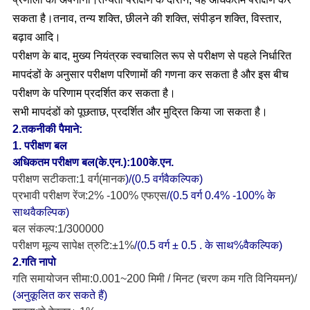
सकता है।तनाव, तन्य शक्ति, छीलने की शक्ति, संपीड़न शक्ति, विस्तार,
बढ़ाव आदि।
परीक्षण के बाद, मुख्य नियंत्रक स्वचालित रूप से परीक्षण से पहले निर्धारित
मापदंडों के अनुसार परीक्षण परिणामों की गणना कर सकता है और इस बीच
परीक्षण के परिणाम प्रदर्शित कर सकता है।
सभी मापदंडों को पूछताछ, प्रदर्शित और मुद्रित किया जा सकता है।
2.
तकनीकी पैमाने
:
1
.
परीक्षण बल
अधिकतम परीक्षण बल
(
के.एन.
):
10
0
के.एन.
परीक्षण सटीकता:
1 वर्ग
(
मानक
)
/
(
0.5 वर्ग
वैकल्पिक
)
प्रभावी परीक्षण रेंज
:
2
% -100% एफएस
/
(
0.5 वर्ग 0.4% -100% के
साथ
वैकल्पिक
)
बल संकल्प
:
1/
30
0000
परीक्षण मूल्य सापेक्ष त्रुटि
:
±
1
%
/
(
0.5 वर्ग ± 0.5 . के साथ
%
वैकल्पिक
)
2
.गति नापो
गति समायोजन सीमा:
0.
0
0
1
~
2
00 मिमी / मिनट (
चरण कम गति विनियमन
)
/
(
अनुकूलित कर सकते हैं)