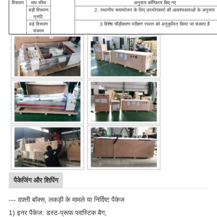
विरूपण
माप सीमा
अनुसार कॉन्फ़िगर किए गए
बड़ी विरूपण
2. स्थानीय समायोजन के लिए उपयोगकर्ता की आवश्यकताओं के अनुसार
त्रुटि
बड़े विरूपण
3 विशेष चौड़ीकरण परीक्षण स्थान को अनुकूलित किया जा सकता है
संकल्प
पैकेजिंग और शिपिंग
--- दफ़्ती बॉक्स, लकड़ी के मामले या निर्दिष्ट पैकेज
1) इनर पैकेज: डस्ट-प्रूफ प्लास्टिक बैग;