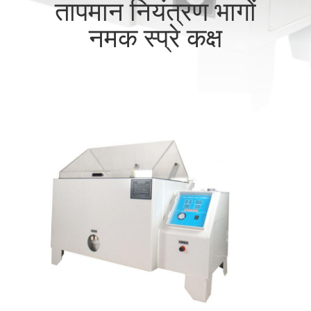
तापमान नियंत्रण भागों
गुणवत्ता
नमक स्प्रे कक्ष
नियंत्रण
संपर्क
करें
एक
उद्धरण
की
विनती
करे
साइटमैप