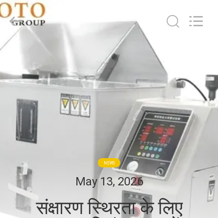
2026
BOTO
GROUP
LTD.
All
Rights
Reserved.
घर
उत्पादों
हमारे
बारे
में
NEWS
कारखाना
May 13, 2026
भ्रमण
संक्षारण स्थिरता के लिए