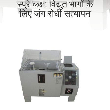
स्प्रे कक्ष: विद्युत भागों के
गुणवत्ता
लिए जंग रोधी सत्यापन
नियंत्रण
संपर्क
करें
एक
उद्धरण
की
विनती
करे
साइटमैप