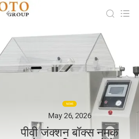
2026
BOTO
GROUP
LTD.
All
Rights
Reserved.
घर
उत्पादों
हमारे
बारे
में
NEWS
कारखाना
May 26, 2026
भ्रमण
पीवी जंक्शन बॉक्स नमक