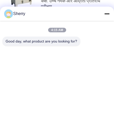
कक्ष: उच्च नमक और आर्द्रता प्रतिरोध
परीक्षण
Sherry
शीर्ष
4:15 AM
Good day, what product are you looking for?
लोकप्रिय श्रेणियां
सभी
तापमान आर्द्रता परीक्षण 
पर्यावरण परीक्षण मंडलों
चैंबर
नमक स्प्रे परीक्षण कक्ष
प्रयोगशाला सुखाने ओवन
लैब मफल फर्नेस
जलवायु परीक्षण कक्ष
यूनिवर्सल तनन परीक्षण 
चरपरी प्रभाव परीक्षण 