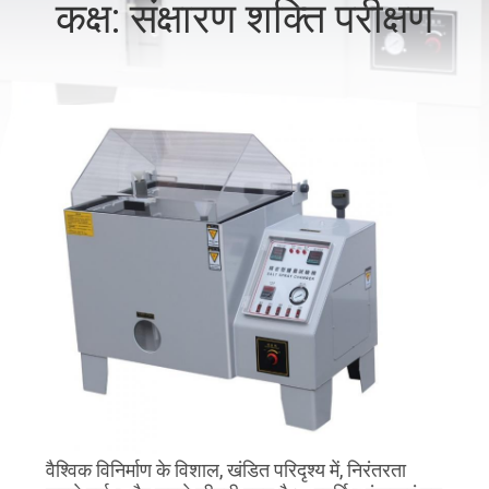
कक्ष: संक्षारण शक्ति परीक्षण
गुणवत्ता
नियंत्रण
संपर्क
करें
एक
उद्धरण
की
विनती
करे
साइटमैप
वैश्विक विनिर्माण के विशाल, खंडित परिदृश्य में, निरंतरता