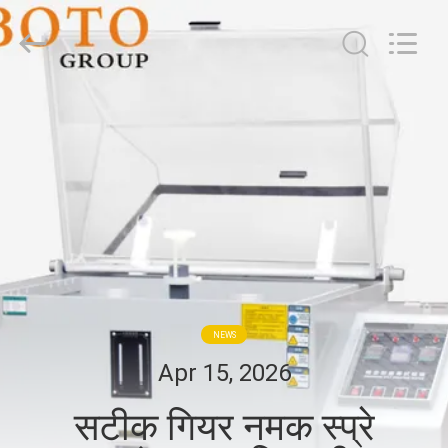
2026
BOTO
GROUP
LTD.
All
Rights
Reserved.
घर
उत्पादों
हमारे
बारे
में
NEWS
कारखाना
Apr 15, 2026
भ्रमण
सटीक गियर नमक स्प्रे