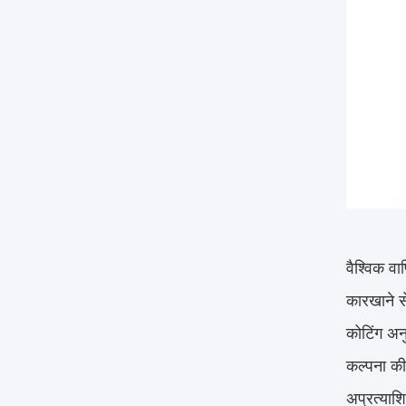
वैश्विक व
कारखाने से
कोटिंग अनु
कल्पना की 
अप्रत्याश