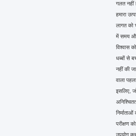
गलत नहीं 
हमारा उत्
लागत को भी
में समय और
विश्वास क
धब्बों से ब
नहीं की जा
वाला पहला 
इसलिए, जो 
अनिश्चितता
निर्माताओं
परीक्षण को
उपयोग करक