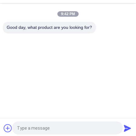
शीर्ष
9:42 PM
Good day, what product are you looking for?
लोकप्रिय श्रेणियां
सभी
तापमान आर्द्रता परीक्षण 
पर्यावरण परीक्षण मंडलों
चैंबर
नमक स्प्रे परीक्षण कक्ष
प्रयोगशाला सुखाने ओवन
लैब मफल फर्नेस
जलवायु परीक्षण कक्ष
यूनिवर्सल तनन परीक्षण 
चरपरी प्रभाव परीक्षण 
मशीन
मशीन
एक बोली का अनुरोध