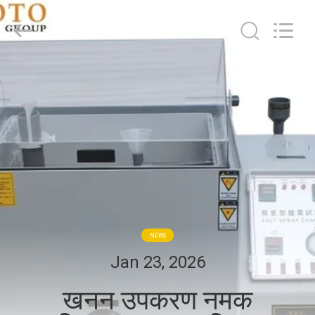
2026
BOTO
GROUP
LTD.
All
Rights
Reserved.
घर
उत्पादों
हमारे
बारे
में
NEWS
कारखाना
Jan 23, 2026
भ्रमण
खनन उपकरण नमक