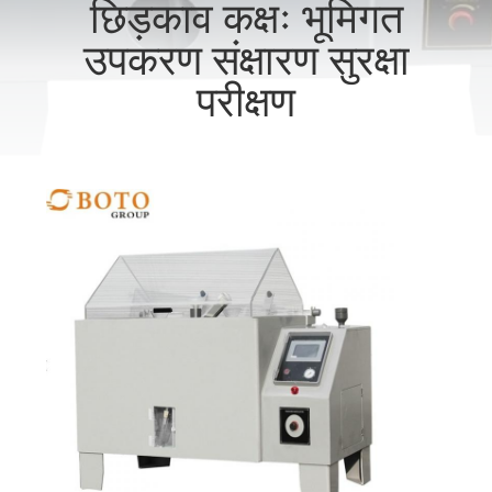
छिड़काव कक्षः भूमिगत
गुणवत्ता
उपकरण संक्षारण सुरक्षा
नियंत्रण
परीक्षण
संपर्क
करें
एक
उद्धरण
की
विनती
करे
साइटमैप