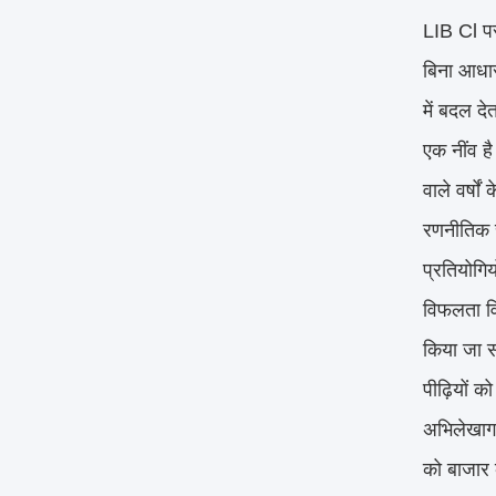
LIB Cl परी
बिना आधार
में बदल द
एक नींव है
वाले वर्षो
रणनीतिक रू
प्रतियोगि
विफलता वि
किया जा सक
पीढ़ियों क
अभिलेखागा
को बाजार क