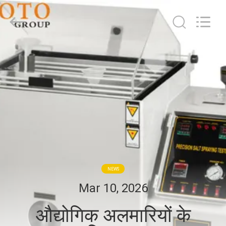
2026
BOTO
GROUP
LTD.
All
Rights
Reserved.
घर
उत्पादों
हमारे
बारे
में
NEWS
कारखाना
Mar 10, 2026
भ्रमण
औद्योगिक अलमारियों के