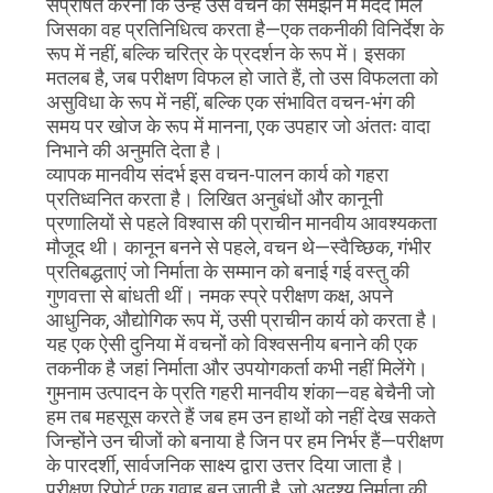
संप्रेषित करना कि उन्हें उस वचन को समझने में मदद मिले
जिसका वह प्रतिनिधित्व करता है—एक तकनीकी विनिर्देश के
रूप में नहीं, बल्कि चरित्र के प्रदर्शन के रूप में। इसका
मतलब है, जब परीक्षण विफल हो जाते हैं, तो उस विफलता को
असुविधा के रूप में नहीं, बल्कि एक संभावित वचन-भंग की
समय पर खोज के रूप में मानना, एक उपहार जो अंततः वादा
निभाने की अनुमति देता है।
व्यापक मानवीय संदर्भ इस वचन-पालन कार्य को गहरा
प्रतिध्वनित करता है। लिखित अनुबंधों और कानूनी
प्रणालियों से पहले विश्वास की प्राचीन मानवीय आवश्यकता
मौजूद थी। कानून बनने से पहले, वचन थे—स्वैच्छिक, गंभीर
प्रतिबद्धताएं जो निर्माता के सम्मान को बनाई गई वस्तु की
गुणवत्ता से बांधती थीं। नमक स्प्रे परीक्षण कक्ष, अपने
आधुनिक, औद्योगिक रूप में, उसी प्राचीन कार्य को करता है।
यह एक ऐसी दुनिया में वचनों को विश्वसनीय बनाने की एक
तकनीक है जहां निर्माता और उपयोगकर्ता कभी नहीं मिलेंगे।
गुमनाम उत्पादन के प्रति गहरी मानवीय शंका—वह बेचैनी जो
हम तब महसूस करते हैं जब हम उन हाथों को नहीं देख सकते
जिन्होंने उन चीजों को बनाया है जिन पर हम निर्भर हैं—परीक्षण
के पारदर्शी, सार्वजनिक साक्ष्य द्वारा उत्तर दिया जाता है।
परीक्षण रिपोर्ट एक गवाह बन जाती है, जो अदृश्य निर्माता की