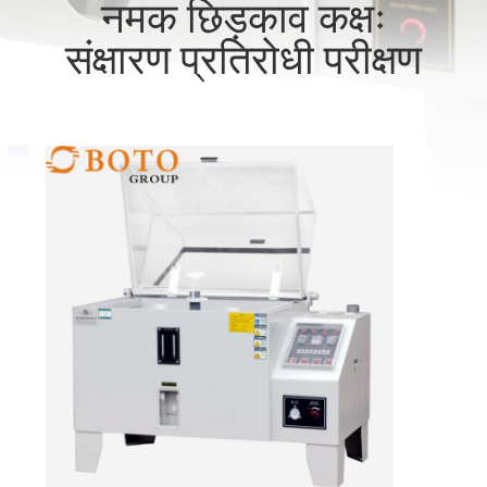
नमक छिड़काव कक्षः
गुणवत्ता
संक्षारण प्रतिरोधी परीक्षण
नियंत्रण
संपर्क
करें
एक
उद्धरण
की
विनती
करे
साइटमैप