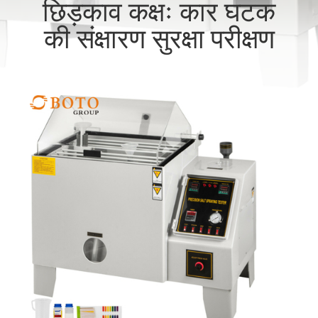
छिड़काव कक्षः कार घटक
गुणवत्ता
की संक्षारण सुरक्षा परीक्षण
नियंत्रण
संपर्क
करें
एक
उद्धरण
की
विनती
करे
साइटमैप