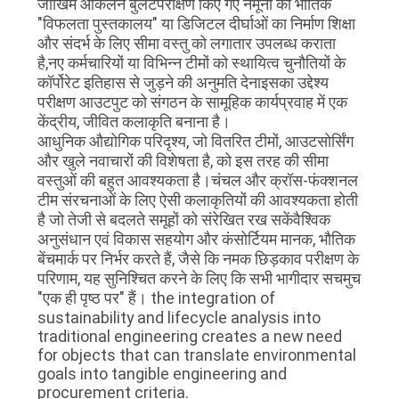
जोखिम आकलन बुलेटपरीक्षण किए गए नमूनों की भौतिक
"विफलता पुस्तकालय" या डिजिटल दीर्घाओं का निर्माण शिक्षा
और संदर्भ के लिए सीमा वस्तु को लगातार उपलब्ध कराता
है,नए कर्मचारियों या विभिन्न टीमों को स्थायित्व चुनौतियों के
कॉर्पोरेट इतिहास से जुड़ने की अनुमति देनाइसका उद्देश्य
परीक्षण आउटपुट को संगठन के सामूहिक कार्यप्रवाह में एक
केंद्रीय, जीवित कलाकृति बनाना है।
आधुनिक औद्योगिक परिदृश्य, जो वितरित टीमों, आउटसोर्सिंग
और खुले नवाचारों की विशेषता है, को इस तरह की सीमा
वस्तुओं की बहुत आवश्यकता है।चंचल और क्रॉस-फंक्शनल
टीम संरचनाओं के लिए ऐसी कलाकृतियों की आवश्यकता होती
है जो तेजी से बदलते समूहों को संरेखित रख सकेंवैश्विक
अनुसंधान एवं विकास सहयोग और कंसोर्टियम मानक, भौतिक
बेंचमार्क पर निर्भर करते हैं, जैसे कि नमक छिड़काव परीक्षण के
परिणाम, यह सुनिश्चित करने के लिए कि सभी भागीदार सचमुच
"एक ही पृष्ठ पर" हैं। the integration of
sustainability and lifecycle analysis into
traditional engineering creates a new need
for objects that can translate environmental
goals into tangible engineering and
procurement criteria.