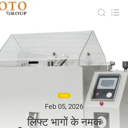
2026
BOTO
GROUP
LTD.
All
Rights
Reserved.
घर
उत्पादों
हमारे
बारे
में
NEWS
कारखाना
Feb 05, 2026
भ्रमण
लिफ्ट भागों के नमक