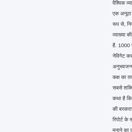
वैश्विक व्
एक अनूठा 
रूप से, न
व्याख्या 
है. 1000 
नेविगेट क
अनुभवजन्य
कक्ष का त
सबसे शक्ति
कथा है कि 
की बरकरार 
रिपोर्ट के
मनाने का क