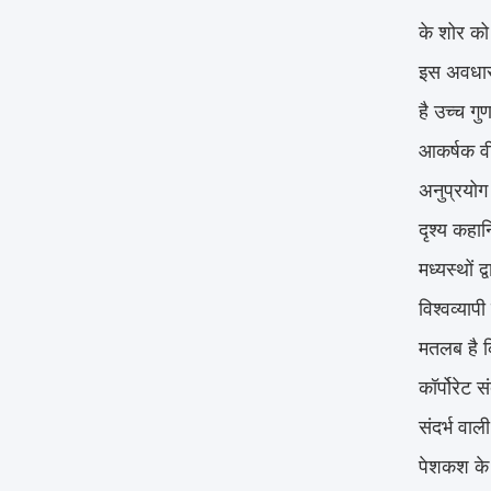
के शोर को
इस अवधारण
है उच्च गु
आकर्षक वीड
अनुप्रयोग
दृश्य कहान
मध्यस्थों 
विश्वव्याप
मतलब है क
कॉर्पोरेट 
संदर्भ वाल
पेशकश के 