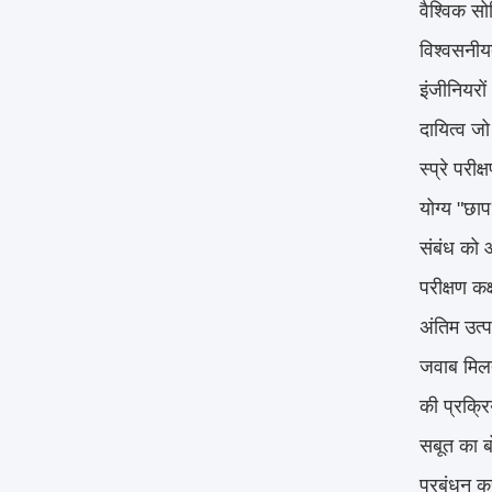
वैश्विक सो
विश्वसनीयत
इंजीनियरों
दायित्व ज
स्प्रे पर
योग्य "छाप
संबंध को 
परीक्षण कक
अंतिम उत्प
जवाब मिलते
की प्रक्र
सबूत का बो
प्रबंधन कर