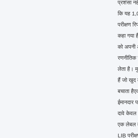
प्रशंसा न
कि यह 1,0
परीक्षण रि
कहा गया ह
को अपनी ओ
रणनीतिक र
लेता है। 
हैं जो खुद
बचाता हैए
ईमानदार प
दावे केवल
एक लेबल क
LIB परीक्