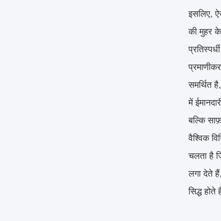
इसलिए, ऐसे
की मुहर के
प्रतिस्पर्
प्रमाणीकरण
समर्थित ह
में ईमानदा
बल्कि साफ़
वैश्विक व
चलता है ज
लगा देते ह
सिद्ध होते