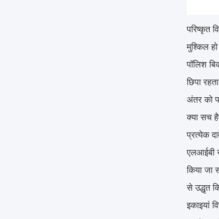
परिष्कृत 
मुश्किल ह
पॉलिश बिक
छिपा रहता 
अंतर को प
क्या सच है
प्रत्येक द
एलआईबी सी
किया जा स
से उद्धृत
इकाइयां व