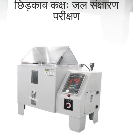
छिड़काव कक्षः जल संक्षारण
गुणवत्ता
परीक्षण
नियंत्रण
संपर्क
करें
एक
उद्धरण
की
विनती
करे
साइटमैप