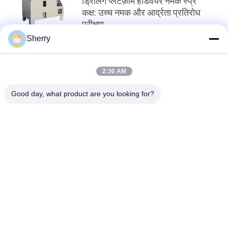
ड्रिलिंग प्लेटफ़ॉर्म हार्डवेयर नमक स्प्रे
कक्ष: उच्च नमक और आर्द्रता प्रतिरोध
परीक्षण
Sherry
शीर्ष
2:30 AM
Good day, what product are you looking for?
लोकप्रिय श्रेणियां
सभी
तापमान आर्द्रता परीक्षण 
पर्यावरण परीक्षण मंडलों
चैंबर
नमक स्प्रे परीक्षण कक्ष
प्रयोगशाला सुखाने ओवन
लैब मफल फर्नेस
जलवायु परीक्षण कक्ष