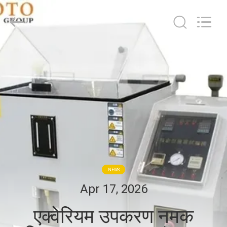
2026
BOTO
GROUP
LTD.
All
Rights
Reserved.
घर
उत्पादों
हमारे
बारे
में
NEWS
कारखाना
Apr 17, 2026
भ्रमण
एक्वेरियम उपकरण नमक