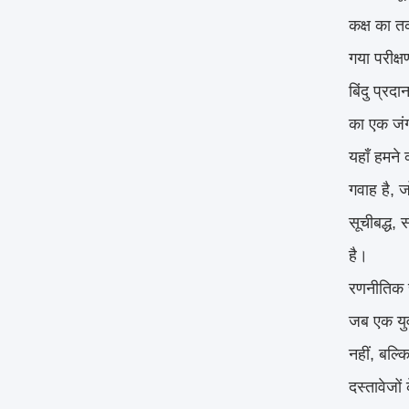
कक्ष का त
गया परीक्
बिंदु प्र
का एक जंग
यहाँ हमने
गवाह है, ज
सूचीबद्ध, 
है।
रणनीतिक र
जब एक युव
नहीं, बल्क
दस्तावेजो