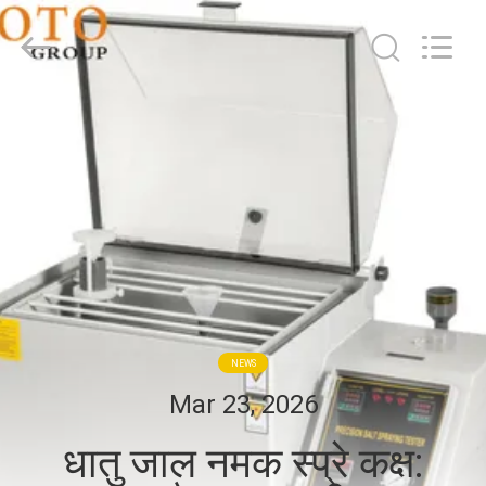
2026
BOTO
GROUP
LTD.
All
Rights
Reserved.
घर
उत्पादों
हमारे
बारे
में
NEWS
कारखाना
Mar 23, 2026
भ्रमण
धातु जाल नमक स्प्रे कक्ष: