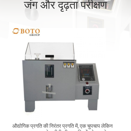
जंग और दृढ़ता परीक्षण
गुणवत्ता
नियंत्रण
संपर्क
करें
एक
उद्धरण
की
विनती
करे
साइटमैप
औद्योगिक प्रगति की निरंतर प्रगति में, एक चुपचाप लेकिन