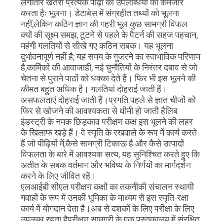
लगातार खतरा प्रत्येक पीढ़ी की उपलब्धियों को कमजोर
करता हैः भूलना। डेटाबेस में संग्रहीत तथ्यों को भूलना
गोपनीयता
नहीं,लेकिन कठिन ज्ञान की गहरी भूल कुछ सामग्री विफल
क्यों की सूक्ष्म समझ, टूटने से पहले के पैटर्न की सहज पहचान,
नीति
महंगी गलतियों से सीखे गए कठिन सबक। यह भूलना
दुर्भावनापूर्ण नहीं है; यह समय के गुजरने का स्वाभाविक परिणाम
है,कार्मिकों की आवाजाही, नई चुनौतियों के निरंतर दबाव से जो
चेतना से पुराने पाठों को धक्का देते हैं। फिर भी इस भूलने की
कीमत बहुत अधिक है। गलतियां दोहराई जाती हैं।
असफलताएं दोहराई जाती हैं।प्रगति पहले से ज्ञात चीजों को
फिर से खोजने की आवश्यकता से धीमी हो जाती हैलिब
इंडस्ट्री के नमक छिड़काव परीक्षण कक्ष इस भूलने की लहर
के खिलाफ खड़े हैं। वे स्मृति के रखवाले के रूप में कार्य करते
हैं जो पीढ़ियों में,कैसे सामग्री टिकाऊ है और कैसे उत्पादों
विफलता के बारे में आवश्यक सत्य, यह सुनिश्चित करते हुए कि
अतीत के सबक वर्तमान और भविष्य के निर्णयों का मार्गदर्शन
करने के लिए जीवित रहें।
एलआईबी सीएल परीक्षण कक्षों का तकनीकी संचालन स्थायी
गवाहों के रूप में उनकी भूमिका के माध्यम से इस स्मृति-रक्षा
कार्य में योगदान देता है।अब से दशकों के लिए परीक्षा के लिए
उपलब्ध रहता हैपरीक्षण सामग्री के एक पुस्तकालय में संरक्षित