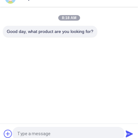
शीर्ष
8:18 AM
Good day, what product are you looking for?
लोकप्रिय श्रेणियां
सभी
तापमान आर्द्रता परीक्षण 
पर्यावरण परीक्षण मंडलों
चैंबर
नमक स्प्रे परीक्षण कक्ष
प्रयोगशाला सुखाने ओवन
लैब मफल फर्नेस
जलवायु परीक्षण कक्ष
यूनिवर्सल तनन परीक्षण 
चरपरी प्रभाव परीक्षण 
मशीन
मशीन
एक बोली का अनुरोध